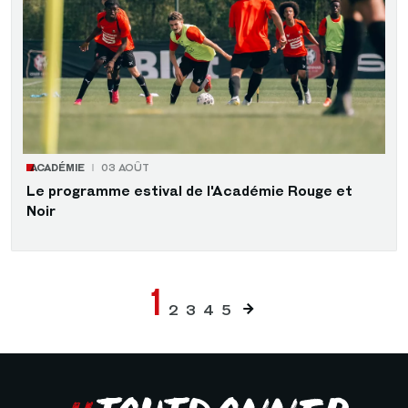
ACADÉMIE
03 AOÛT
Le programme estival de l'Académie Rouge et
Noir
Pagination
Page
1
Page
Page
Page
Page
2
3
4
5
Page
suivante
courante