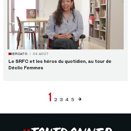
MERCATO
04 AOÛT
Le SRFC et les héros du quotidien, au tour de
Déclic Femmes
Pagination
Page
1
Page
Page
Page
Page
2
3
4
5
Page
suivante
courante