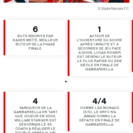
© Stade Rennais F.C.
6
1
BUTS INSCRITS PAR
AUTEUR DE
KADER MEÏTÉ, MEILLEUR
L'OUVERTURE DU SCORE
BUTEUR DE LA PHASE
APRÈS 1 MINUTE ET 4
FINALE.
SECONDES DE JEU FACE
À DIJON, LUCAS ROSIER
EST DEVENU LE BUTEUR
LE PLUS RAPIDE DU XXIE
SIÈCLE EN FINALE DE
GAMBARDELLA.
4
4/4
VAINQUEUR DE LA
COMME L'AS MONACO
GAMBARDELLA EN TANT
(5/5), LE SRFC N'A
QUE JOUEUR EN 2003,
JAMAIS CONNU LA
WILLIAM STANGER EST
DÉFAITE EN FINALE DE
DÉSORMAIS LE 4E
GAMBARDELLA.
COACH À RÉALISER LE
DOUBLÉ APRÈS ALAIN