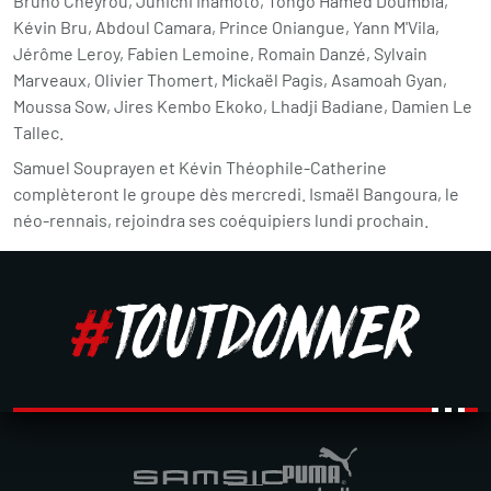
Bruno Cheyrou, Junichi Inamoto, Tongo Hamed Doumbia,
Kévin Bru, Abdoul Camara, Prince Oniangue, Yann M'Vila,
Jérôme Leroy, Fabien Lemoine, Romain Danzé, Sylvain
Marveaux, Olivier Thomert, Mickaël Pagis, Asamoah Gyan,
Moussa Sow, Jires Kembo Ekoko, Lhadji Badiane, Damien Le
Tallec.
Samuel Souprayen et Kévin Théophile-Catherine
complèteront le groupe dès mercredi. Ismaël Bangoura, le
néo-rennais, rejoindra ses coéquipiers lundi prochain.