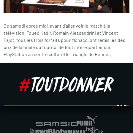
Ce samedi après midi, avant d'aller voir le match à la
télévision, Foued Kadir, Romain Alessandrini et Vincent
Pajot, tous les trois forfaits pour Monaco, ont remis les des
prix de la finale du tournoi de foot inter-quartier sur
PlayStation au centre culturel le Triangle de Rennes.