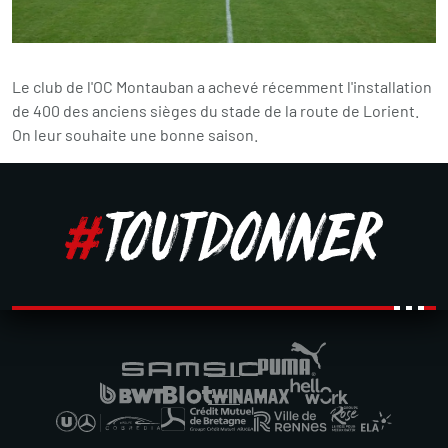
Le club de l'OC Montauban a achevé récemment l'installation
de 400 des anciens sièges du stade de la route de Lorient.
On leur souhaite une bonne saison.