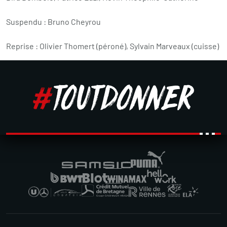
Suspendu : Bruno Cheyrou
Reprise : Olivier Thomert (péroné), Sylvain Marveaux (cuisse)