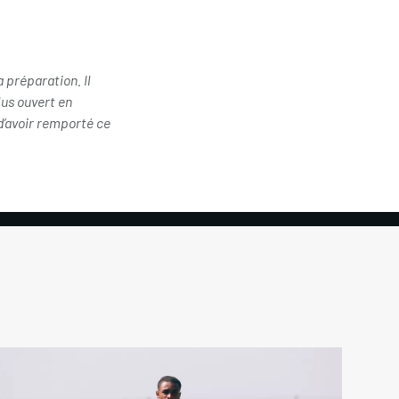
 préparation. Il
us ouvert en
d’avoir remporté ce