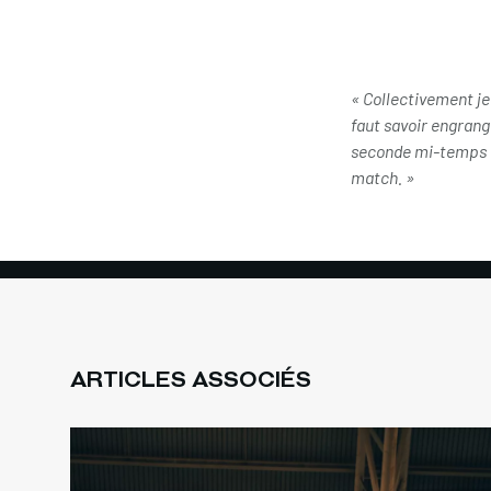
« Collectivement je 
faut savoir engran
seconde mi-temps av
match. »
ARTICLES ASSOCIÉS