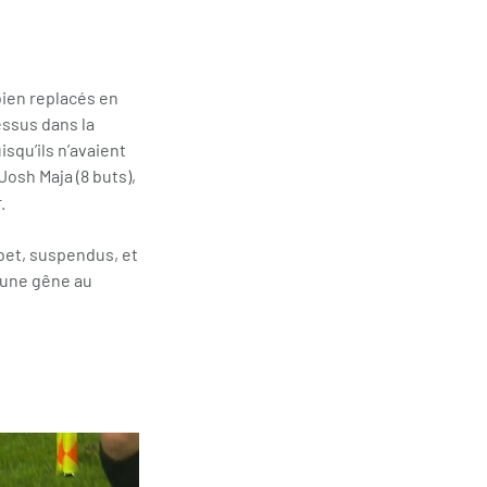
bien replacés en
essus dans la
squ’ils n’avaient
osh Maja (8 buts),
.
bet, suspendus, et
’une gêne au