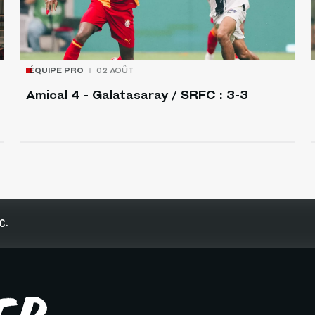
ÉQUIPE PRO
02 AOÛT
Amical 4 - Galatasaray / SRFC : 3-3
C.