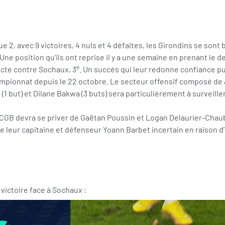
 2, avec 9 victoires, 4 nuls et 4 défaites, les Girondins se sont 
Une position qu’ils ont reprise il y a une semaine en prenant le d
e
ecte contre Sochaux, 3
. Un succès qui leur redonne confiance pui
mpionnat depuis le 22 octobre. Le secteur offensif composé de J
 (1 but) et Dilane Bakwa (3 buts) sera particulièrement à surveiller
FCGB devra se priver de Gaëtan Poussin et Logan Delaurier-Chau
 leur capitaine et défenseur Yoann Barbet incertain en raison d
victoire face à Sochaux :