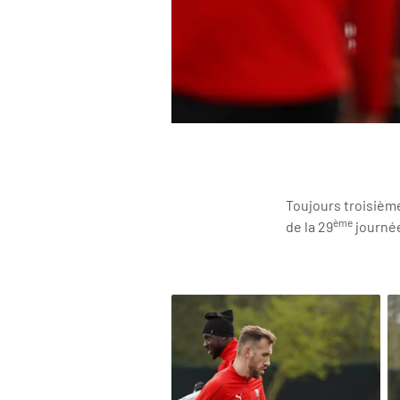
Toujours troisièm
ème
de la 29
journé