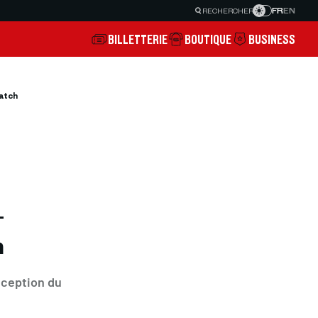
FR
EN
RECHERCHER
BILLETTERIE
BOUTIQUE
BUSINESS
match
-
h
éception du