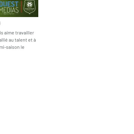
i
is aime travailler
llié au talent et à
 mi-saison le