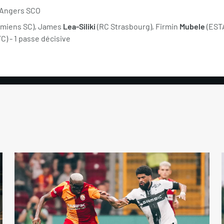
 Angers SCO
Amiens SC), James
Lea-Siliki
(RC Strasbourg), Firmin
Mubele
(EST
C) - 1 passe décisive