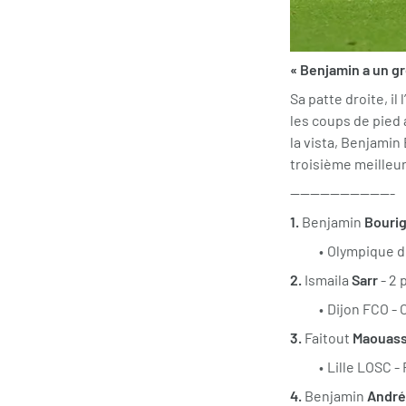
« Benjamin a un gro
Sa patte droite, il
les coups de pied a
la vista, Benjamin 
troisième meilleur
---------------------
1.
Benjamin
Bouri
Olympique de
2.
Ismaila
Sarr
- 2 
Dijon FCO - 
3.
Faitout
Maouas
Lille LOSC -
4.
Benjamin
André