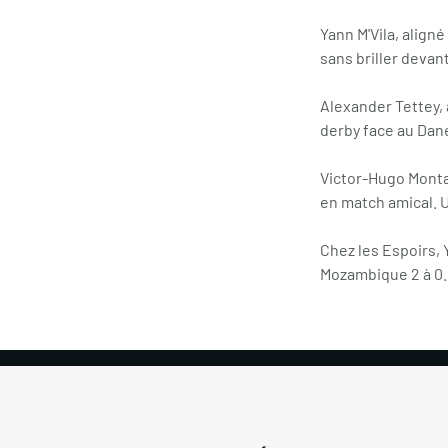
Yann M'Vila, align
sans briller devan
Alexander Tettey, 
derby face au Dane
Victor-Hugo Montañ
en match amical. 
Chez les Espoirs, 
Mozambique 2 à 0.