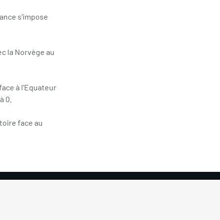
France s'impose
vec la Norvège au
face à l'Equateur
à 0.
toire face au