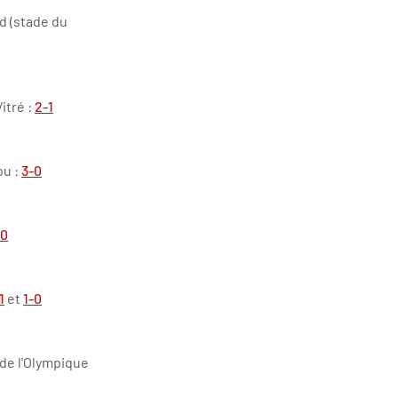
d (stade du
itré :
2-1
ou :
3-0
-0
1
et
1-0
 de l'Olympique