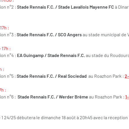
on n°2 :
Stade Rennais F.C. / Stade Lavallois Mayenne FC
à Dinar
 17h :
ion n°3 :
Stade Rennais F.C. / SCO Angers
au stade municipal de V
- 17h :
ion n°4 :
EA Guingamp / Stade Rennais F.C.
au stade du Roudour
h :
ion n°5 :
Stade Rennais F.C. /
Real
Sociedad
au Roazhon Park :
2
7h :
ion n°6 :
Stade Rennais F.C. / Werder Brême
au Roazhon Park :
1-
 1 24/25 débutera le dimanche 18 août à 20h45 avec la réception