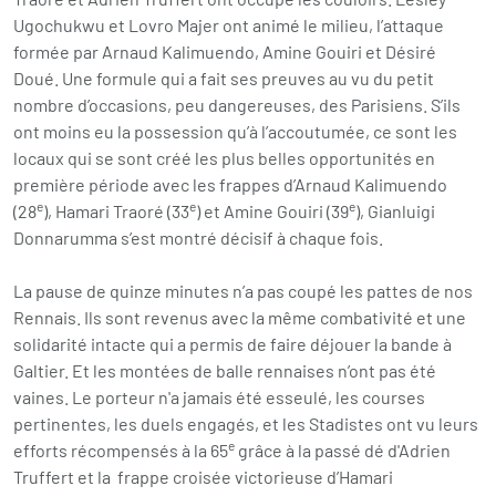
Ugochukwu et Lovro Majer ont animé le milieu, l’attaque
formée par Arnaud Kalimuendo, Amine Gouiri et Désiré
Doué. Une formule qui a fait ses preuves au vu du petit
nombre d’occasions, peu dangereuses, des Parisiens. S’ils
ont moins eu la possession qu’à l’accoutumée, ce sont les
locaux qui se sont créé les plus belles opportunités en
première période avec les frappes d’Arnaud Kalimuendo
e
e
e
(28
), Hamari Traoré (33
) et Amine Gouiri (39
), Gianluigi
Donnarumma s’est montré décisif à chaque fois.
La pause de quinze minutes n’a pas coupé les pattes de nos
Rennais. Ils sont revenus avec la même combativité et une
solidarité intacte qui a permis de faire déjouer la bande à
Galtier. Et les montées de balle rennaises n’ont pas été
vaines. Le porteur n'a jamais été esseulé, les courses
pertinentes, les duels engagés, et les Stadistes ont vu leurs
e
efforts récompensés à la 65
grâce à la passé dé d'Adrien
Truffert et la frappe croisée victorieuse d’Hamari