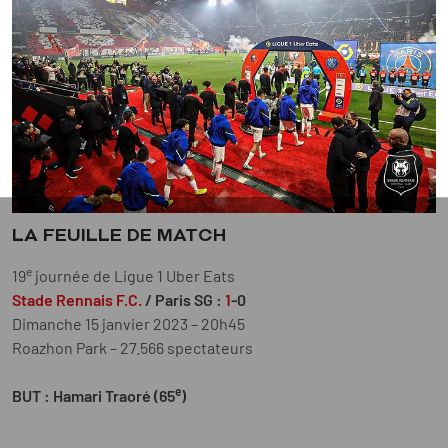
LA FEUILLE DE MATCH
e
19
journée de Ligue 1 Uber Eats
Stade Rennais F.C.
/ Paris SG :
1
-0
Dimanche 15 janvier 2023 – 20h45
Roazhon Park – 27.566 spectateurs
e
BUT : Hamari Traoré (65
)