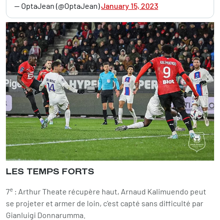
— OptaJean (@OptaJean)
January 15, 2023
LES TEMPS FORTS
e
7
: Arthur Theate récupère haut, Arnaud Kalimuendo peut
se projeter et armer de loin, c’est capté sans difficulté par
Gianluigi Donnarumma.