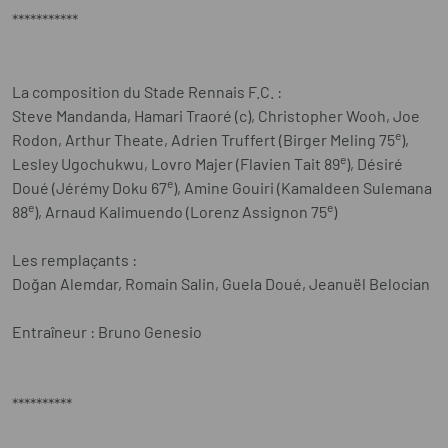
***********
La composition du Stade Rennais F.C. :
Steve Mandanda, Hamari Traoré (c), Christopher Wooh, Joe
e
Rodon, Arthur Theate, Adrien Truffert (Birger Meling 75
),
e
Lesley Ugochukwu, Lovro Majer (Flavien Tait 89
), Désiré
e
Doué (Jérémy Doku 67
), Amine Gouiri (Kamaldeen Sulemana
e
e
88
), Arnaud Kalimuendo (Lorenz Assignon 75
)
Les remplaçants :
Doğan Alemdar, Romain Salin, Guela Doué, Jeanuël Belocian
Entraîneur : Bruno Genesio
**********