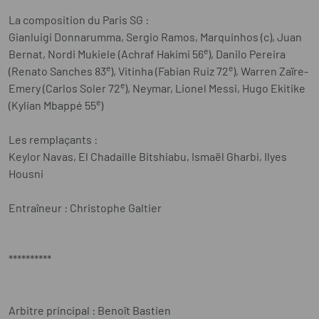
La composition du Paris SG :
Gianluigi Donnarumma, Sergio Ramos, Marquinhos (c), Juan
e
Bernat, Nordi Mukiele (Achraf Hakimi 56
), Danilo Pereira
e
e
(Renato Sanches 83
), Vitinha (Fabian Ruiz 72
), Warren Zaïre-
e
Emery (Carlos Soler 72
), Neymar, Lionel Messi, Hugo Ekitike
e
(Kylian Mbappé 55
)
Les remplaçants :
Keylor Navas, El Chadaille Bitshiabu, Ismaël Gharbi, Ilyes
Housni
Entraîneur : Christophe Galtier
**********
Arbitre principal : Benoît Bastien