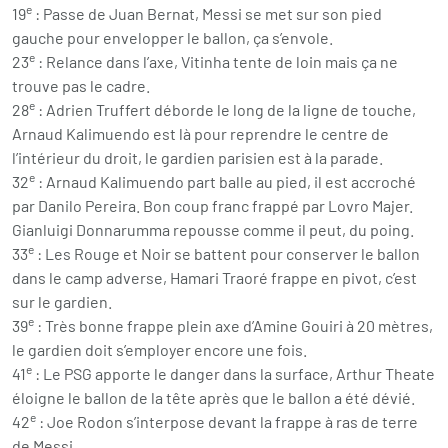
e
19
: Passe de Juan Bernat, Messi se met sur son pied
gauche pour envelopper le ballon, ça s’envole.
e
23
: Relance dans l’axe, Vitinha tente de loin mais ça ne
trouve pas le cadre.
e
28
: Adrien Truffert déborde le long de la ligne de touche,
Arnaud Kalimuendo est là pour reprendre le centre de
l’intérieur du droit, le gardien parisien est à la parade.
e
32
: Arnaud Kalimuendo part balle au pied, il est accroché
par Danilo Pereira. Bon coup franc frappé par Lovro Majer.
Gianluigi Donnarumma repousse comme il peut, du poing.
e
33
: Les Rouge et Noir se battent pour conserver le ballon
dans le camp adverse, Hamari Traoré frappe en pivot, c’est
sur le gardien.
e
39
: Très bonne frappe plein axe d’Amine Gouiri à 20 mètres,
le gardien doit s’employer encore une fois.
e
41
: Le PSG apporte le danger dans la surface, Arthur Theate
éloigne le ballon de la tête après que le ballon a été dévié.
e
42
: Joe Rodon s’interpose devant la frappe à ras de terre
de Messi.