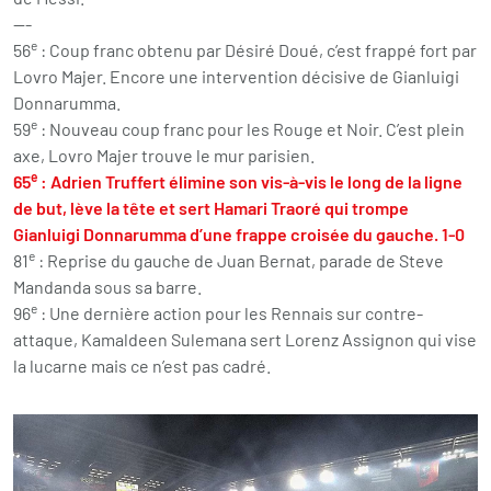
---
e
56
: Coup franc obtenu par Désiré Doué, c’est frappé fort par
Lovro Majer. Encore une intervention décisive de Gianluigi
Donnarumma.
e
59
: Nouveau coup franc pour les Rouge et Noir. C’est plein
axe, Lovro Majer trouve le mur parisien.
e
65
: Adrien Truffert élimine son vis-à-vis le long de la ligne
de but, lève la tête et sert Hamari Traoré qui trompe
Gianluigi Donnarumma d’une frappe croisée du gauche. 1-0
e
81
: Reprise du gauche de Juan Bernat, parade de Steve
Mandanda sous sa barre.
e
96
: Une dernière action pour les Rennais sur contre-
attaque, Kamaldeen Sulemana sert Lorenz Assignon qui vise
la lucarne mais ce n’est pas cadré.