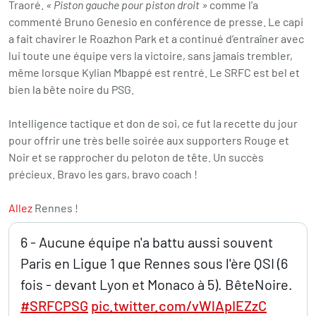
Traoré.
« Piston gauche pour piston droit »
comme l’a
commenté Bruno Genesio en conférence de presse. Le capi
a fait chavirer le Roazhon Park et a continué d’entraîner avec
lui toute une équipe vers la victoire, sans jamais trembler,
même lorsque Kylian Mbappé est rentré. Le SRFC est bel et
bien la bête noire du PSG.
Intelligence tactique et don de soi, ce fut la recette du jour
pour offrir une très belle soirée aux supporters Rouge et
Noir et se rapprocher du peloton de tête. Un succès
précieux. Bravo les gars, bravo coach !
Allez
Rennes !
6 - Aucune équipe n'a battu aussi souvent
Paris en Ligue 1 que Rennes sous l'ère QSI (6
fois - devant Lyon et Monaco à 5). BêteNoire.
#SRFCPSG
pic.twitter.com/vWlApIEZzC