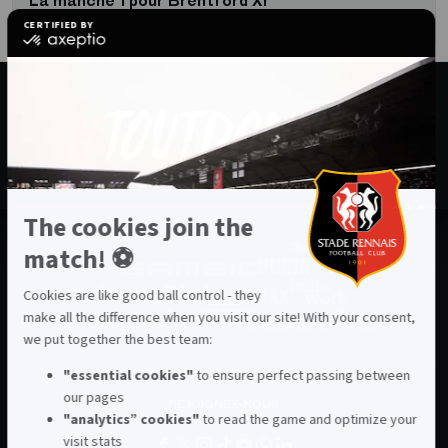
La manche 1 pour Brentford XI
REJOIGNEZ-NOUS