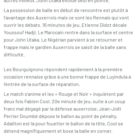
autres milieux. John Utaka évolue seul en pointe.
La possession de balle en début de rencontre est plutôt à
l'avantage des Auxerrois mais ce sont les Rennais qui vont
ouvrir les débats. 16 minutes de jeu, Etienne Didot décale
Youssouf Hadji. Le Marocain rentre dans la surface et centre
pour John Utaka. Le Nigérian parvient à se retourner et
frappe mais le gardien Auxerrois se saisit de la balle sans
difficulté.
Les Bourguignons répondent rapidement à la première
occasion rennaise grâce à une bonne frappe de Luyindula à
l'entrée de la surface de réparation.
Le match s'anime et les « Rouge et Noir » inquiètent par
deux fois Fabien Cool. 20e minute de jeu, suite à un coup
franc mal dégagé par la défense auxerroise, Jean-Joël
Perrier Doumbé dépose le ballon au point de pénalty,
Adailton est là pour fouetter le ballon de la tête, Cool se
détend magnifiquement et boxe la balle en corner.