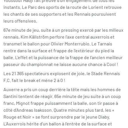
Youssouf Hadji fait preuve d'un engagement de tous les
instants. Le Parc des sports de la route de Lorient retrouve
les chants de ses supporters et les Rennais poursuivent
leurs offensives.
67e minute de jeu, suite à un pressing exercé par les milieux
rennais, Kim Källström perfore l'axe central auxerrois et
transmet le ballon pour Olivier Monterrubio. Le Tarnais
rentre dans la surface et frappe de l'extérieur du pied la
balle. L'effet et la puissance de la frappe de l'ancien meilleur
passeur du championnat ne laisse aucune chance à Cool !
Les 21 365 spectateurs explosent de joie, le Stade Rennais
F.C. fait le break et mène 2 à 0 !
Auxerre a pris un coup derrière la tête mais les hommes de
Santini tentent de réagir. 65e minute de jeu suite à un coup
franc, Mignot frappe puissamment la balle, son tir passe à
côté d'Andreas Isaksson. Quatre minutes plus tard, les «
Rouge et Noir » se font surprendre par le jeune Diaby.
L'Auxerrois hérite d'un ballon à l'entrée de la surface et