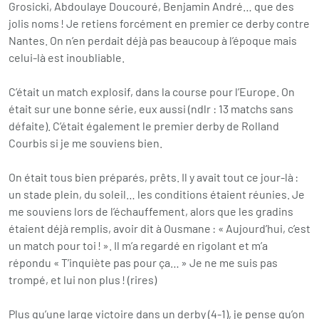
Grosicki, Abdoulaye Doucouré, Benjamin André… que des
jolis noms ! Je retiens forcément en premier ce derby contre
Nantes. On n’en perdait déjà pas beaucoup à l’époque mais
celui-là est inoubliable.
C’était un match explosif, dans la course pour l’Europe. On
était sur une bonne série, eux aussi (ndlr : 13 matchs sans
défaite). C’était également le premier derby de Rolland
Courbis si je me souviens bien.
On était tous bien préparés, prêts. Il y avait tout ce jour-là :
un stade plein, du soleil… les conditions étaient réunies. Je
me souviens lors de l’échauffement, alors que les gradins
étaient déjà remplis, avoir dit à Ousmane : « Aujourd’hui, c’est
un match pour toi ! ». Il m’a regardé en rigolant et m’a
répondu « T’inquiète pas pour ça… » Je ne me suis pas
trompé, et lui non plus ! (rires)
Plus qu’une large victoire dans un derby (4-1), je pense qu’on