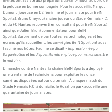
invités ont assisté aux préparatifs d’avant-match au bord de
la pelouse en bonne compagnie. Pour les accueillir, Margot
Dumont (joueuse en D2 féminine et journaliste pour BeIN
Sports), Bruno Cheyrou (ancien joueur du Stade Rennais F.C.
et du FC Nantes reconverti en consultant pour BeIN Sports)
ainsi que Julien Brun (commentateur pour BeIN
Sports). Surprenant de par toutes les technologies et les
écrans qu’ils accueillent, les car-régies BeIN Sport ont aussi
fasciné nos hôtes. Pauline se disait
« impressionnée par
l’organisation et les dispositifs mis en place pour retransmettre
le match ».
Dimanche contre Nantes, la chaîne BeIN Sports a déployé
une trentaine de techniciens pour exploiter les onze
caméras disposées autour du terrain. À chaque match du
Stade Rennais F.C. à domicile, le Roazhon park accueille une
quarantaine de journalistes.