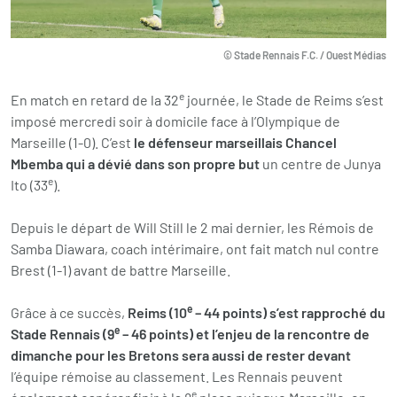
© Stade Rennais F.C. / Ouest Médias
e
En match en retard de la 32
journée, le Stade de Reims s’est
imposé mercredi soir à domicile face à l’Olympique de
Marseille (1-0). C’est
le défenseur marseillais Chancel
Mbemba qui a dévié dans son propre but
un centre de Junya
e
Ito (33
).
Depuis le départ de Will Still le 2 mai dernier, les Rémois de
Samba Diawara, coach intérimaire, ont fait match nul contre
Brest (1-1) avant de battre Marseille.
e
Grâce à ce succès,
Reims (10
– 44 points) s’est rapproché du
e
Stade Rennais (9
– 46 points) et l’enjeu de la rencontre de
dimanche pour les Bretons sera aussi de rester devant
l’équipe rémoise au classement. Les Rennais peuvent
e