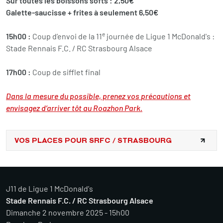
Sur toutes les boissons softs : 2,50€
Galette-saucisse + frites à seulement 6,50€
e
15h00 :
Coup d’envoi de la 11
journée de Ligue 1 McDonald's :
Stade Rennais F.C. / RC Strasbourg Alsace
17h00 :
Coup de sifflet final
Dans la mesure du possible, prenez vos
précautions
et
envisagez d’arriver tôt au Roazhon Park.
VOS PLACES POUR SRFC / STRASBOURG
J11 de Ligue 1 McDonald's
Stade Rennais F.C. / RC Strasbourg Alsace
Dimanche 2 novembre 2025 - 15h00