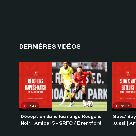
DERNIÈRES VIDÉOS
01:49
00:37
Déception dans les rangs Rouge &
Seba' Szy
Noir | Amical 5 - SRFC / Brentford
aussi | A