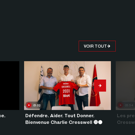
VOIR TOUT
01:02
05:54
ce.
Défendre. Aider. Tout Donner.
Les pre
Bienvenue Charlie Cresswell 🔴⚫️
Cressw