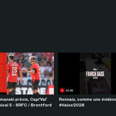
00:38
manski précis, Capi'Val'
Rennais, comme une éviden
mical 5 - SRFC / Brentford
#Haise2028